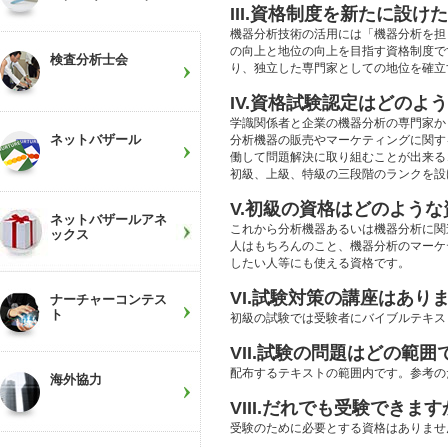
III.資格制度を新たに設け
機器分析技術の活用には「機器分析を担
の向上と地位の向上を目指す資格制度で
検査分析士会
り、独立した専門家としての地位を確立
IV.資格試験認定はどのよ
学識関係者と企業の機器分析の専門家か
ネットバザール
分析機器の販売やマーケティングに関す
働して問題解決に取り組むことが出来る
初級、上級、特級の三段階のランクを設
V.初級の資格はどのよう
ネットバザールアネ
これから分析機器あるいは機器分析に関
ックス
人はもちろんのこと、機器分析のマーケ
したい人等にも使える資格です。
VI.試験対策の講座はあり
ナーチャーコンテス
ト
初級の試験では受験者にバイブルテキス
VII.試験の問題はどの範囲
配布するテキストの範囲内です。参考の
海外協力
VIII.だれでも受験できます
受験のために必要とする資格はありませ