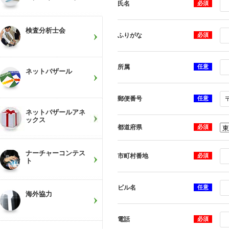
氏名
必須
検査分析士会
ふりがな
必須
所属
任意
ネットバザール
郵便番号
任意
ネットバザールアネ
ックス
都道府県
必須
ナーチャーコンテス
市町村番地
必須
ト
ビル名
任意
海外協力
電話
必須