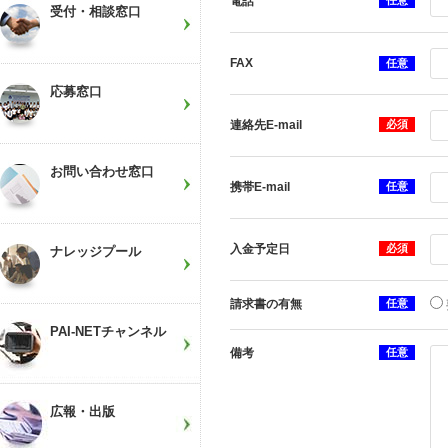
電話
任意
受付・相談窓口
FAX
任意
応募窓口
連絡先E-mail
必須
お問い合わせ窓口
携帯E-mail
任意
入金予定日
必須
ナレッジプール
請求書の有無
任意
PAI-NETチャンネル
備考
任意
広報・出版