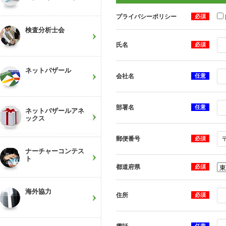
プライバシーポリシー
必須
検査分析士会
氏名
必須
ネットバザール
会社名
任意
部署名
任意
ネットバザールアネ
ックス
郵便番号
必須
ナーチャーコンテス
ト
都道府県
必須
海外協力
住所
必須