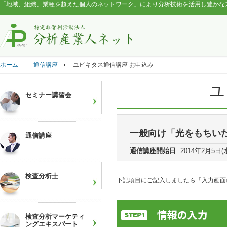
「地域、組織、業種を超えた個人のネットワーク」により分析技術を活用し豊かな
ホーム
通信講座
ユビキタス通信講座 お申込み
ユ
セミナー講習会
一般向け「光をもちい
通信講座
通信講座開始日
2014年2月5日(
検査分析士
下記項目にご記入しましたら「入力画面
検査分析マーケティ
ングエキスパート