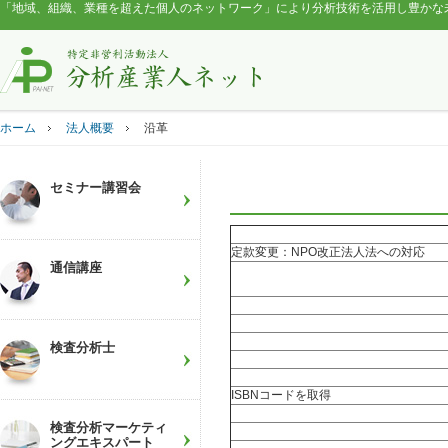
「地域、組織、業種を超えた個人のネットワーク」により分析技術を活用し豊かな
ホーム
法人概要
沿革
セミナー講習会
定款変更：
NPO
改正法人法への対応
通信講座
検査分析士
ISBN
コードを取得
検査分析マーケティ
ングエキスパート