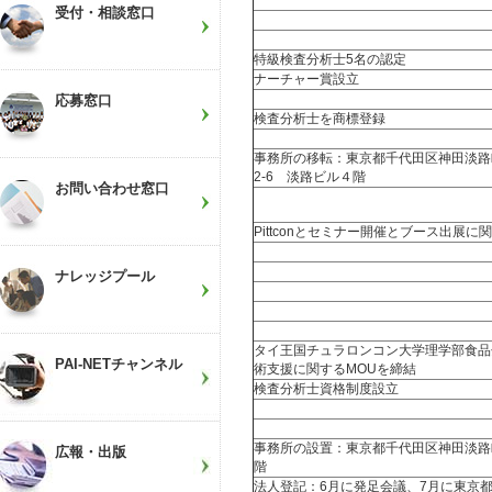
受付・相談窓口
特級検査分析士
5
名の認定
ナーチャー賞設立
応募窓口
検査分析士を商標登録
事務所の移転：東京都千代田区神田淡路
2-6
淡路ビル４階
お問い合わせ窓口
Pittcon
とセミナー開催とブース出展に関
ナレッジプール
タイ王国チュラロンコン大学理学部食品
PAI-NETチャンネル
術支援に関する
MOU
を締結
検査分析士資格制度設立
事務所の設置：東京都千代田区神田淡路
広報・出版
階
法人登記：
6
月に発足会議、
7
月に東京